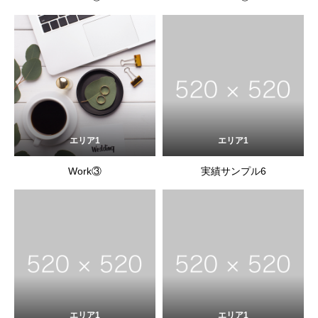
エリア1
エリア1
Work③
実績サンプル6
エリア1
エリア1