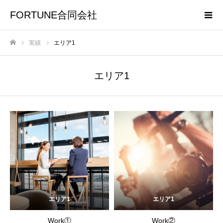
FORTUNE合同会社
実績
エリア1
ホーム
エリア1
エリア1
エリア1
Work①
Work②