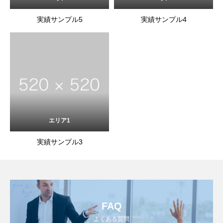
実績サンプル5
実績サンプル4
エリア1
実績サンプル3
FAQ
よくある質問