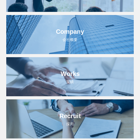
Company
会社概要
Works
実績
Recruit
採用