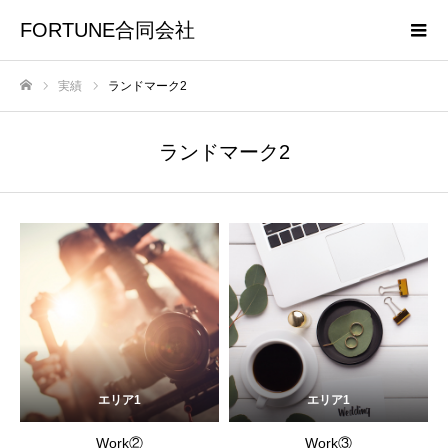
FORTUNE合同会社
実績
ランドマーク2
ホーム
ランドマーク2
エリア1
エリア1
Work②
Work③